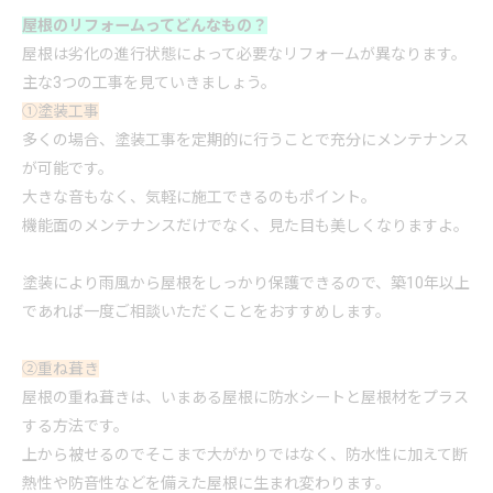
屋根の
リフォーム
ってどんなもの？
屋根は劣化の進行状態によって必要な
リフォーム
が異なります。
主な3つの工事を見ていきましょう。
①塗装工事
多くの場合、塗装工事を定期的に行うことで充分にメンテナンス
が可能です。
大きな音もなく、気軽に施工できるのもポイント。
機能面のメンテナンスだけでなく、見た目も美しくなりますよ。
塗装により雨風から屋根をしっかり保護できるので、築10年以上
であれば一度ご
相談
いただくことをおすすめします。
②重ね葺き
屋根の重ね葺きは、いまある屋根に防水シートと屋根材をプラス
する方法です。
上から被せるのでそこまで大がかりではなく、防水性に加えて断
熱性や防音性などを備えた屋根に生まれ変わります。