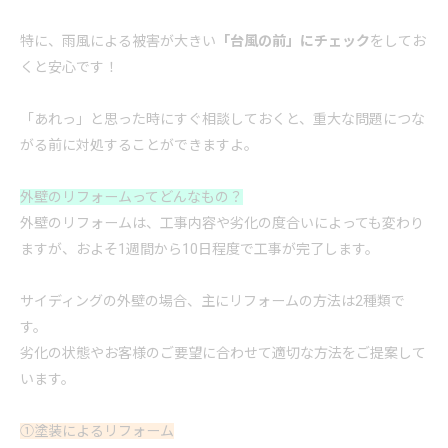
特に、雨風による被害が大きい
「台風の前」にチェック
をしてお
くと
安心
です！
「あれっ」と思った時にすぐ
相談
しておくと、重大な問題につな
がる前に対処することができますよ。
外壁の
リフォーム
ってどんなもの？
外壁の
リフォーム
は、工事内容や劣化の度合いによっても変わり
ますが、およそ1週間から10日程度で工事が完了します。
サイディングの外壁の場合、主に
リフォーム
の方法は2種類で
す。
劣化の状態やお客様のご要望に合わせて適切な方法をご提案して
います。
①塗装による
リフォーム