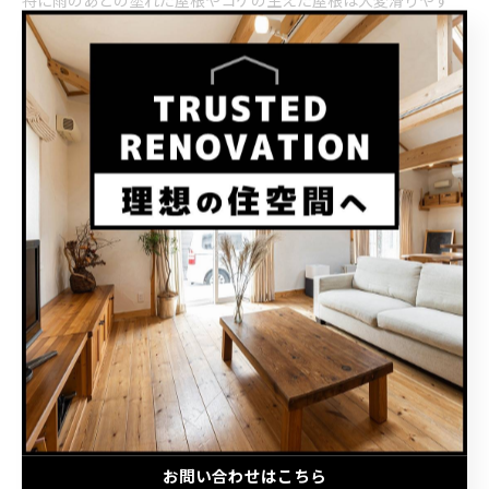
特に雨のあとの塗れた屋根やコケの生えた屋根は大変滑りやす
く、
非常に危険
です。
私たちが工事を行う際は、必ず足場を組み行います。
診断を行う際も、細心の注意を払いながら専用の靴を着用し屋根
へとのぼります。
ヤマトシでは、お客様にご不安のないよう、誠実に丁寧に診断を
行っています。
ご自身で登られることなく、どうか屋根の診断から補修まで私た
ちにお任せください。
築年数が長く、これまでメンテナンスや
リフォーム
をされていな
い場にはこの方法をご提案する場合もあります。
お問い合わせはこちら