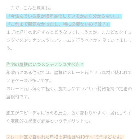
一方で、こんな意見も。
「今住んでいる家が経年劣化しているかよく分からない…」
「これまで問題なかったし、特に必要ないのでは？」
まずは経年劣化をするとどうなってしまうのか、またどのタイミ
ングでメンテナンスや
リフォーム
を行うべきかを見ていきましょ
う。
住宅の屋根はいつメンテナンスすべき？
和歌山にある住宅では、屋根にスレート瓦という素材が使われて
いるケースが多いです。
スレート瓦は薄くて軽く、施工しやすいという特徴を持つ定番の
屋根材です。
施工がスピーディに行える反面、色が変わりやすく、劣化しやす
く定期的な塗装が必要というデメリットも。
スレート瓦で葺かれた屋根の寿命は約10年〜15年ほどです。