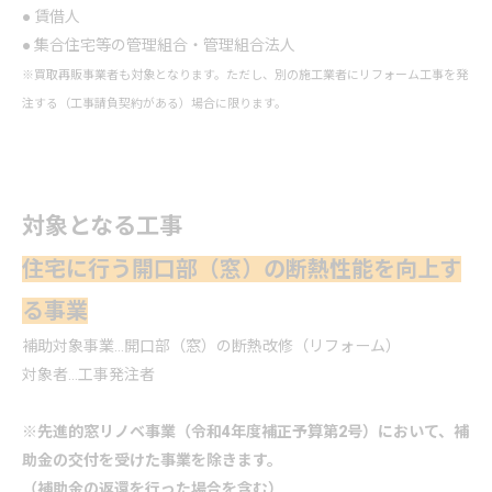
● 賃借人
● 集合住宅等の管理組合・管理組合法人
※買取再販事業者も対象となります。ただし、別の施工業者に
リフォーム
工事を発
注する（工事請負契約がある）場合に限ります。
対象となる工事
住宅に行う開口部（窓）の断熱性能を向上す
る事業
補助対象事業…開口部（窓）の断熱改修（
リフォーム
）
対象者…工事発注者
※先進的窓リノベ事業（令和4年度補正予算第2号）において、補
助金の交付を受けた事業を除きます。
（補助金の返還を行った場合を含む）