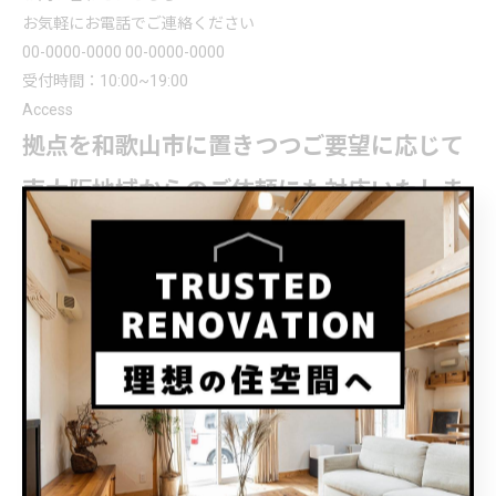
お気軽にお電話でご連絡ください
00-0000-0000
00-0000-0000
受付時間：10:00~19:00
Access
拠点を
和歌山市
に置きつつご要望に応じて
南大阪地域からのご依頼にも対応いたしま
す
概要
屋号名
T・CRAFTヤマトシ株式会社
住所
和歌山県
和歌山市
伊太祈曽71-4
電話番号
073-412-0027
営業時間
8:00 〜 20:00
定休日
年末年始
対応エリア
和歌山市
を中心に和歌山県内から南大阪地域など
アクセス