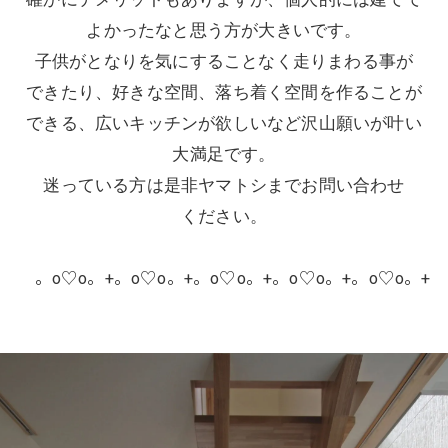
よかったなと思う方が大きいです。
子供がとなりを気にすることなく走りまわる事が
できたり、好きな空間、落ち着く空間を作ることが
できる、広いキッチンが欲しいなど沢山願いが叶い
大満足です。
迷っている方は是非ヤマトシまでお問い合わせ
ください。
。o♡o。+。o♡o。+。o♡o。+。o♡o。+。o♡o。+