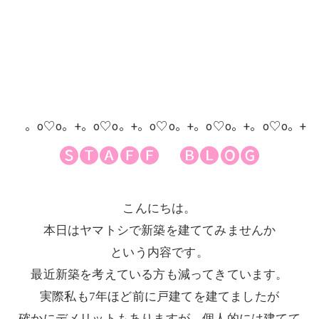
。o♡o。+。o♡o。+。o♡o。+。o♡o。+。o♡o。+
🅢🅣🅐🅕🅕 🅑🅛🅞🅖
こんにちは。
本日はヤマトシで新築を建ててみませんか
という内容です。
最近新築を考えている方も減ってきています。
実際私も7年ほど前に戸建てを建てましたが
確かにデメリットもありますが、個人的には建てて