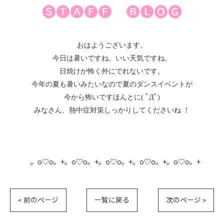
🅢🅣🅐🅕🅕 🅑🅛🅞🅖
おはようございます。
今日は暑いですね。いい天気ですね。
日焼けが怖く外にでれないです。
今年の夏も暑いみたいなので夏のダンスイベントが
今から怖いですほんとに( ﾟДﾟ)
みなさん、熱中症対策しっかりしてくださいね ！
。o♡o。+。o♡o。+。o♡o。+。o♡o。+。o♡o。+
< 前のページ
一覧に戻る
次のページ >