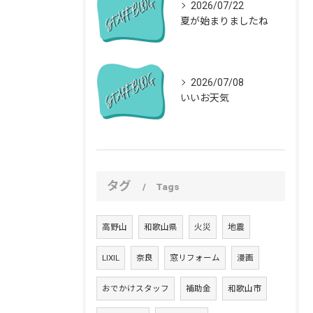
2026/07/22
夏が始まりましたね
2026/07/08
いいお天気
タグ
Tags
お問い合わせはこちら
高野山
和歌山県
火災
地震
LIXIL
奈良
窓リフォーム
漫画
おでかけスタッフ
補助金
和歌山市