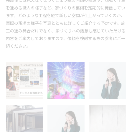
完成後には見えなくなってしまう壁の内側の構造や、現場で作業
を進める職人の様子など、家づくりの裏側を定期的に発信してい
ます。どのような工程を経て新しい空間が仕上がっていくのか、
実際の現場の様子を写真とともに詳しくご紹介する予定です。施
工の進み具合だけでなく、家づくりへの熱意も感じていただける
内容をご案内しておりますので、依頼を検討する際の参考にご一
読ください。
リンネルに掲載さ
フェスタルーチェ
自然災害への備え
れました
2024
お庭をきれいにし
台風10号
Google口コミ
てみませんか？