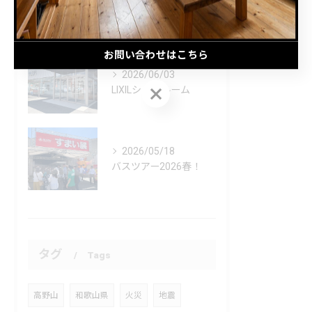
感震ブレーカー
お問い合わせはこちら
2026/06/03
お問い合わせはこちら
LIXILショールーム
2026/05/18
バスツアー2026春！
タグ
Tags
高野山
和歌山県
火災
地震