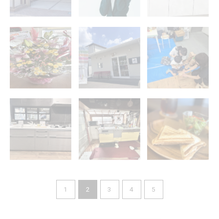
お花いただきまし
１０周年
工作教室
た。
Panasonicのショ
真田庵 庫裏編
カフェ キミデル
ールーム行ってき
ました
1
2
3
4
5