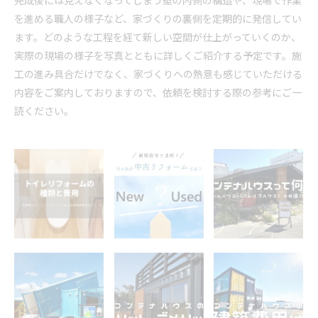
完成後には見えなくなってしまう壁の内側の構造や、現場で作業
を進める職人の様子など、家づくりの裏側を定期的に発信してい
ます。どのような工程を経て新しい空間が仕上がっていくのか、
実際の現場の様子を写真とともに詳しくご紹介する予定です。施
工の進み具合だけでなく、家づくりへの熱意も感じていただける
内容をご案内しておりますので、依頼を検討する際の参考にご一
読ください。
トイレリフォーム
今人気の中古リフ
コンテナハウスっ
の種類と費用 T・
ォームとは？新築
て何？ユニットハ
CRAFTヤマトシ株
住宅と比 T・
ウスとの違いは?
式会
CRAFTヤマトシ株
T・CRAFTヤマト
式会
シ株式会
コンテナハウスは
コンテナハウスの
コンテナハウスの
グランピングに最
メリット・デメリ
建築費用はどれく
適 T・CRAFTヤマ
ット T・CRAFTヤ
らい？T・CRAFT
トシ株式会社
マトシ株式会社
ヤマトシ